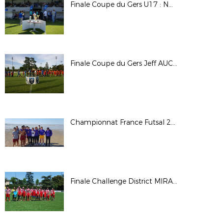
Finale Coupe du Gers U17 : NORD LOMAGNE 1 / AUCH FOOTBALL 2 - Score : 0 à 1
Finale Coupe du Gers Jeff AUCOURT : ASFLS 2 / EAUZE - Score 4 à 0
Championnat France Futsal 2019 Carnot
Finale Challenge District MIRANDE 2 / SCP AS 3 - Score : 0 à 0 - TAB : 2 à 4