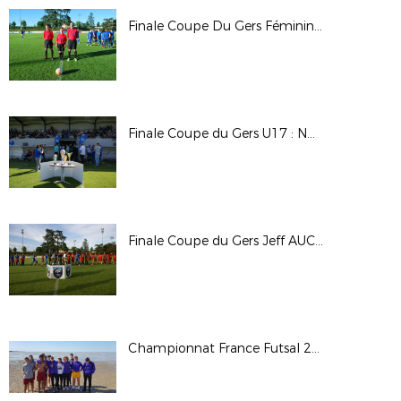
Finale Coupe Du Gers Féminines : AUCH FOOTBALL Finaliste / Sélection du Gers
Finale Coupe du Gers U17 : NORD LOMAGNE 1 / AUCH FOOTBALL 2 - Score : 0 à 1
Finale Coupe du Gers Jeff AUCOURT : ASFLS 2 / EAUZE - Score 4 à 0
Championnat France Futsal 2019 Carnot