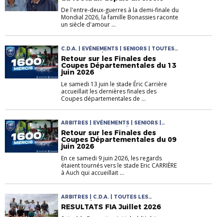
De l'entre-deux-guerres à la demi-finale du
Mondial 2026, la famille Bonassies raconte
un siècle d'amour ...
C.D.A. | EVÉNEMENTS | SENIORS | TOUTES
LES ACTUALITÉS
Retour sur les Finales des
Coupes Départementales du 13
juin 2026
Le samedi 13 juin le stade Éric Carrière
accueillait les dernières finales des
Coupes départementales de ...
ARBITRES | EVÉNEMENTS | SENIORS |
TOUTES LES ACTUALITÉS
Retour sur les Finales des
Coupes Départementales du 09
juin 2026
En ce samedi 9 juin 2026, les regards
étaient tournés vers le stade Eric CARRIÈRE
à Auch qui accueillait ...
ARBITRES | C.D.A. | TOUTES LES
ACTUALITÉS
RESULTATS FIA Juillet 2026